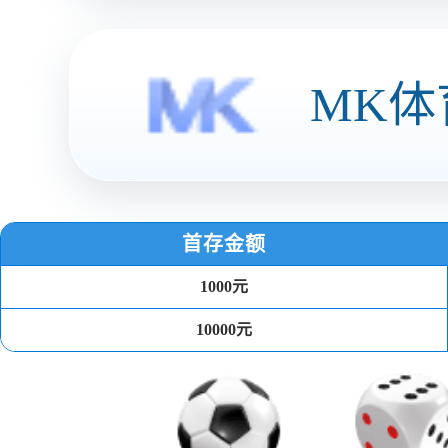
2022 年度体育服务金奖
数据加密合
表彰在用户体验和内容完整性上
平台通过 ISO
的持续优化。
系权威审核
认识 华体会平台
华体会平台-华体会(中国) ✅eson推荐🌈「2026好运
于2011年8月，注册资金2500万，是一家生产各类互