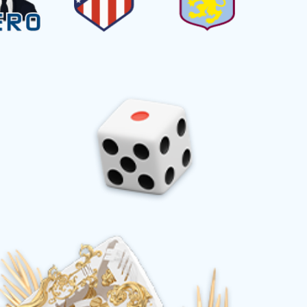
数据隐私始终处于安全状态。
全天候监控