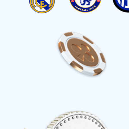
华体会平台以严谨的数据加
银行级加密