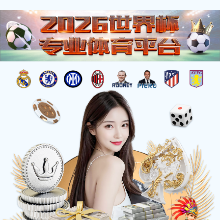
立即注册
华体会平台
带您畅享全球体育
盛事
专业平台，数据精准，
高清直播
覆盖热门体育项
目。
聚焦足球、篮球、电竞等赛事，
每日内容实时更
新
。
极速访问
下载APP